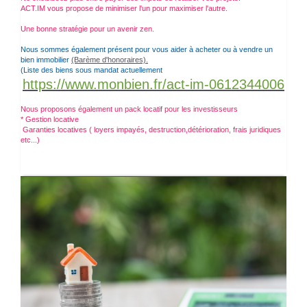
ACT.IM vous propose de minimiser l'un pour maximiser l'autre.
Une bonne stratégie pour un avenir zen.
Nous sommes également présent pour vous aider à acheter ou à vendre un
bien immobilier
(Barème d'honoraires).
(Liste des biens sous
mandat
actuellement
https://www.monbien.fr/act-im-0612344006
Nous proposons également un pack locatif pour les investisseurs
* Gestion locative
Garanties locatives ( loyers impayés, destruction,détérioration, frais juridiques
etc...)