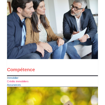
Compétence
I
mmobilier
Crédits immobiliers
Assurances